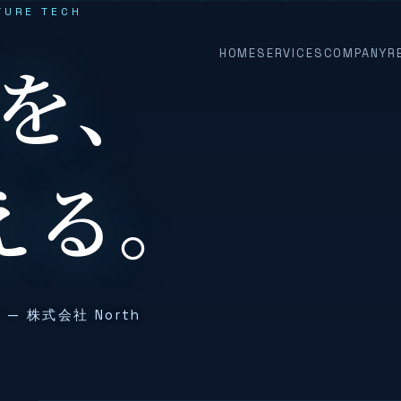
TURE TECH
North
HOME
SERVICES
COMPANY
R
を、
える。
NG — 株式会社 North