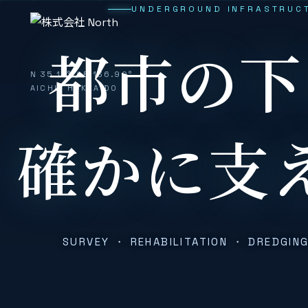
UNDERGROUND INFRASTRUC
株式会社
都市の下
N 35.18° / E 136.90°
AICHI · HOKKAIDO
確かに支
SURVEY ・ REHABILITATION ・ DREDGI