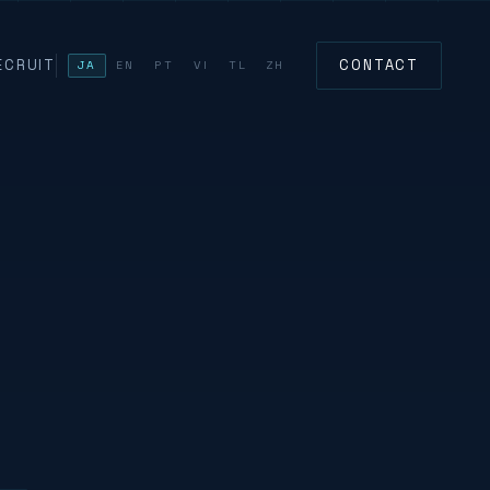
｜下水道イ
ECRUIT
CONTACT
JA
EN
PT
VI
TL
ZH